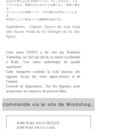
をかけて作り上げたWAKUソース。フレンチだから、イタ
リアンだから、和食だからそのような縛りなく、食卓に幸せ
を！
ワンランク上の本格ソース、プロの味がお手伝いいたしま
す。
WAKUシェフの作るソース調味料の会社です。
Ingrédients : Oignon, Sauce de soja (soja
blé), Sucre, Huile du riz, Vinaigre du riz, Sel,
Epice.
Cette sauce WAKU a été crée par Kazuhisa
Yamashita, un chef qui fait de la cuisine occidentale
à Kobe. Une sauce authentique de qualité
supérieure!
Cette vinaigrette combine la riche douceur des
oignons Awaji, des notes aigres-douces et de
l'umami.
Conseils de dégustation : Sur des légumes, pour
assaisonner un carpaccio de poisson blanc.
commande via le site de Workshop ISSÉ