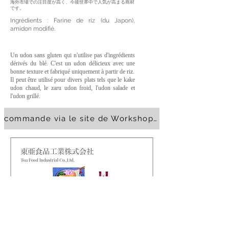
海外市場での注目度が高く、今後世界中で人気が高まる商材
です。
Ingrédients : Farine de riz (du Japon),
amidon modifié.
Un udon sans gluten qui n'utilise pas d'ingrédients
dérivés du blé. C'est un udon délicieux avec une
bonne texture et fabriqué uniquement à partir de riz.
Il peut être utilisé pour divers plats tels que le kake
udon chaud, le zaru udon froid, l'udon salade et
l'udon grillé.
commande via le site de Workshop ISSÉ
Retour liste Hyogo 2021