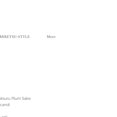
MIKETSU-STYLE
More
atsuru Plum Sake
 candi