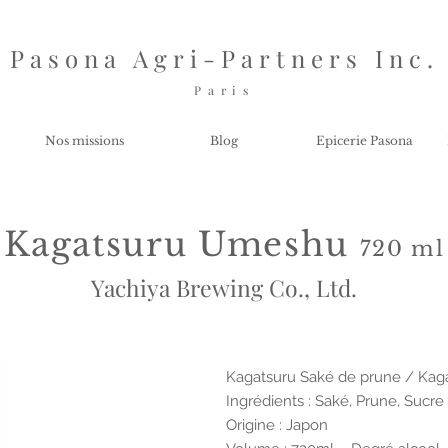
Pasona Agri-Partners Inc.
P a r i s
Nos missions
Blog
Epicerie Pasona
Kagatsuru Umeshu
720 ml
Yachiya Brewing Co., Ltd.
Kagatsuru Saké de prune / Kag
Ingrédients : Saké, Prune, Sucre
Origine : Japon