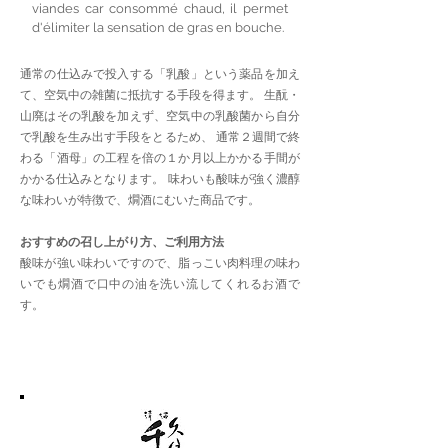
viandes car consommé chaud, il permet
d'élimiter la sensation de gras en bouche.
通常の仕込みで投入する「乳酸」という薬品を加え
て、空気中の雑菌に抵抗する手段を得ます。 生酛・
山廃はその乳酸を加えず、空気中の乳酸菌から自分
で乳酸を生み出す手段をとるため、 通常２週間で終
わる「酒母」の工程を倍の１か月以上かかる手間が
かかる仕込みとなります。 味わいも酸味が強く濃醇
な味わいが特徴で、燗酒にむいた商品です。
おすすめの召し上がり方、ご利用方法
酸味が強い味わいですので、脂っこい肉料理の味わ
いでも燗酒で口中の油を洗い流してくれるお酒で
す。