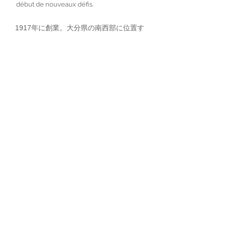
début de nouveaux défis.
1917年に創業。大分県の南西部に位置す
る竹田市久住町に唯一残る清酒蔵となり
ます。 九州の中でも高地で寒冷な気
候、そして豊かで清らかな久住山からの
伏流水を得て蔵人たちが心を込めて醸す
日本酒は、麹造り、醪の発酵、搾りにい
たるまで多くの工程を手作業で精魂込め
て行っております。最後の搾りに関しま
しては昔ながらの槽搾り（ふなしぼり）
で、丁寧に心を込めて行っております。
また2021年から4代目に代替わりをし、
既存の商品とは違った目線で商品を作っ
てみたいとの思いから新ブランド
「kujusenbaduru Andante」を立ち上