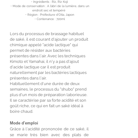
・Ingrédients : Riz, Riz Koji
・Mode de conservation : A l’abri de la lumière, dans un
endroit sec et tempéré
・Région : Préfecture d’Oita, Japon
・Contenance : 720ml
Lors du processus de brassage habituel
de saké, il est courant d'ajouter un produit
chimique appelé "acide lactique" qui
permet de résister aux bactéries
présentes dans l'air. Avec les techniques
Kimoto et Yamahai, il n'y a pas d'ajout
d'acide lactique car il est produit
naturellement par les bactéries lactiques
présentes dans l'air.
Habituellement d'une durée de deux
semaines, le processus du "shubo" prend
plus d'un mois de préparation laborieuse.
Il se caractérise par sa forte acidité et son
goût riche, ce qui en fait un saké idéal à
boire chaud.
Mode d'emploi
Grâce à l'acidité prononcée de ce saké, il
se marie très bien avec des plats de