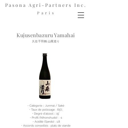
Pasona Agri-Partners Inc.
P a r i s
Kujusenbazuru Yamahai
久住千羽鶴 山廃造り
・Catégorie：Junmai / Saké
・Taux de polissage : 65%
・Degré d'alcool：15°
・Profil (Nihonshudo) : -1
・Acidité (Sando) : 1,8
・Accords conseillés : plats de viande