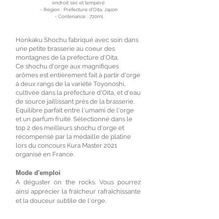
endroit sec et tempéré
・Région : Préfecture d’Oita, Japon
・Contenance : 720ml
Honkaku Shochu fabriqué avec soin dans
une petite brasserie au coeur des
montagnes de la préfecture d'Oita.
Ce shochu d'orge aux magnifiques
arômes est entièrement fait à partir d'orge
à deux rangs de la variété Toyonoshi,
cultivée dans la préfecture d'Oita, et d'eau
de source jaillissant près de la brasserie.
Equilibre parfait entre l'umami de l'orge
et un parfum fruité. Sélectionné dans le
top 2 des meilleurs shochu d'orge et
récompensé par la médaille de platine
lors du concours Kura Master 2021
organisé en France.
Mode d'emploi
A déguster on the rocks. Vous pourrez
ainsi apprécier la fraîcheur rafraîchissante
et la douceur subtile de l'orge.