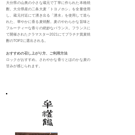
大分県の山奥の小さな蔵元で丁寧に作られた本格焼
酎。大分県産の二条大麦「トヨノホシ」を全量使用
し、蔵元付近にて湧き出る「湧水」を使用して造ら
れた、華やかに香る麦焼酎。麦のやわらかな旨味と
フルーティーな香りの絶妙なバランス。フランスに
て開催されたクラマスター2021にてプラチナ賞麦焼
酎のTOP2に選出される。
おすすめの召し上がり方、ご利用方法
ロックがおすすめ。さわやかな香りとほのかな麦の
甘みが感じられます。