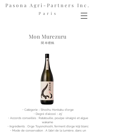
Pasona Agri-Partners Inc.
P a r i s
Mon Murezuru
聞 牟禮鶴
・Catégorie：Shochu Honkaku d'orge
・Degré d'alcool：25°
・Accords conseillés : Ratatouille, poulpe vinaigré et algue
wakame
・Ingrédients : Orge Toyonohoshi, ferment d’orge kôji blanc
・Mode de conservation : A l’abri de la lumière, dans un