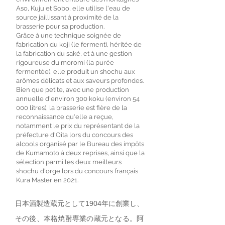
Aso, Kuju et Sobo, elle utilise l'eau de
source jaillissant à proximité de la
brasserie pour sa production.
Grâce à une technique soignée de
fabrication du koji (le ferment), héritée de
la fabrication du saké, et à une gestion
rigoureuse du moromi (la purée
fermentée), elle produit un shochu aux
arômes délicats et aux saveurs profondes.
Bien que petite, avec une production
annuelle d'environ 300 koku (environ 54
000 litres), la brasserie est fière de la
reconnaissance qu'elle a reçue,
notamment le prix du représentant de la
préfecture d'Oita lors du concours des
alcools organisé par le Bureau des impôts
de Kumamoto à deux reprises, ainsi que la
sélection parmi les deux meilleurs
shochu d'orge lors du concours français
Kura Master en 2021.
日本酒製造蔵元として1904年に創業し、
その後、本格焼酎専業の蔵元となる。阿