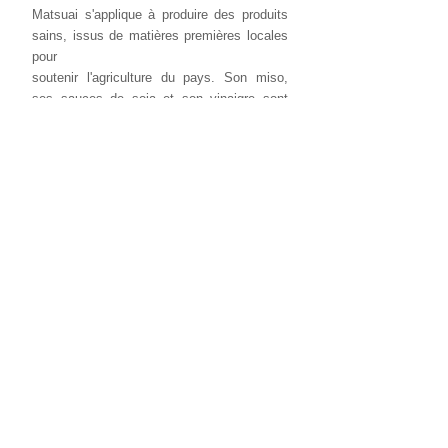
Matsuai s'applique à produire des produits
sains, issus de matières premières locales
pour
soutenir l'agriculture du pays. Son miso,
ses sauces de soja et son vinaigre sont
élaborés
selon des méthodes traditionnelles, avec
les ingrédients les plus naturels qu'il soit. La
brasserie s'investit dans la production de
ses matières premières, dont une partie est
cultivée par ses propres employés. C'est le
cas du soja, cultivé sur les plateaux d'Aso,
mais
également du riz, des céréales, de l'ail, de
l'amanatsu (agrume) et des prunes.
L'entreprise
a été récompensée de ses efforts par un
prix décerné par la préfecture, en
reconnaissance
de sa contribution dans le domaine agricole.