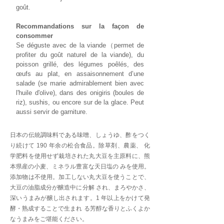
goût.
Recommandations sur la façon de
consommer
Se déguste avec de la viande（permet de
profiter du goût naturel de la viande), du
poisson grillé, des légumes poêlés, des
œufs au plat, en assaisonnement d’une
salade (se marie admirablement bien avec
l'huile d'olive), dans des onigiris (boules de
riz), sushis, ou encore sur de la glace. Peut
aussi servir de garniture.
日本の伝統調味料である味噌、しょうゆ、酢をつく
り続けて 190 年余の松合食品。除草剤、農薬、 化
学肥料を使用せず栽培された丸大豆を主原料に、熊
本県産の小麦、ミネラル豊富な天日塩の みを使用。
添加物は不使用。加工しない丸大豆を使うことで、
大豆の油脂成分が醸造中に分解 され、まろやかさ、
深いうまみが醸し出されます。1 年以上をかけて発
酵・熟成することで生まれ る芳醇な香りとふくよか
なうまみをご堪能ください。