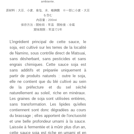
ambiante.
原材料：大豆、小麦、食塩、水、種麹菌 ※一部に小麦・大豆
を含む
内容量：200ml
​保存方法：
開栓前：常温 開栓後：冷蔵
賞味期限：常温で1年
L'ingrédient principal de cette sauce, le
soja, est cultivé sur les terres de la localité
de Namino, sous contrôle direct de Matsuai,
sans désherbant, sans pesticides et sans
engrais chimiques. Cette sauce soja est
sans additifs et préparée uniquement à
partir de produits naturels : outre le soja,
elle ne contient que du blé cultivé au sein
de la préfecture et du sel séché
naturellement au soleil, riche en minéraux.
Les graines de soja sont utilisées entières,
sans transformation. Les lipides qu'elles
contiennent sont donc dégradées au cours
du brassage ; elles apportent de l'onctuosité
et une belle profondeur umami à la sauce.
Laissée à fermentée et à mûrir plus d'un an,
cette sauce soja est riche en umami et en