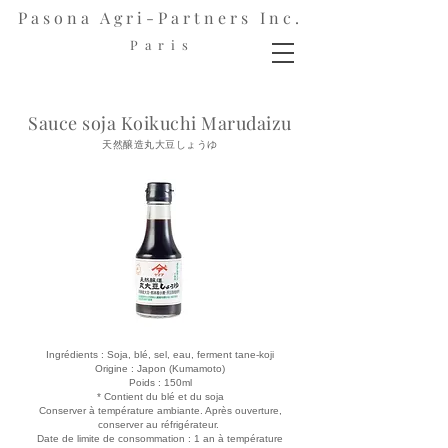
Pasona Agri-Partners Inc.
P a r i s
Sauce soja Koikuchi Marudaizu
天然醸造丸大豆しょうゆ
Ingrédients : Soja, blé, sel, eau, ferment tane-koji
Origine : Japon (Kumamoto)
Poids : 150ml
* Contient du blé et du soja
Conserver à température ambiante. Après ouverture,
conserver au réfrigérateur.
Date de limite de consommation : 1 an à température