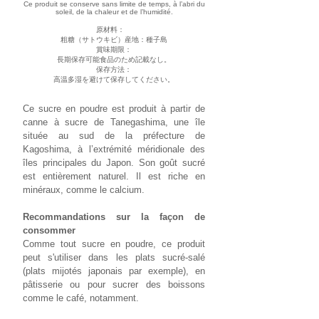
Ce produit se conserve sans limite de temps, à l’abri du
soleil, de la chaleur et de l’humidité.
原材料：
粗糖（サトウキビ）産地：種子島
賞味期限：
長期保存可能食品のため記載なし。
​保存方法：
高温多湿を避けて保存してください。
Ce sucre en poudre est produit à partir de
canne à sucre de Tanegashima, une île
située au sud de la préfecture de
Kagoshima, à l’extrémité méridionale des
îles principales du Japon. Son goût sucré
est entièrement naturel. Il est riche en
minéraux, comme le calcium.
Recommandations sur la façon de
consommer
Comme tout sucre en poudre, ce produit
peut s'utiliser dans les plats sucré-salé
(plats mijotés japonais par exemple), en
pâtisserie ou pour sucrer des boissons
comme le café, notamment.