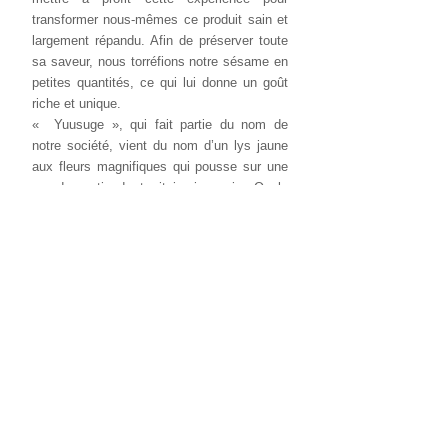
transformer nous-mêmes ce produit sain et
largement répandu. Afin de préserver toute
sa saveur, nous torréfions notre sésame en
petites quantités, ce qui lui donne un goût
riche et unique.
« Yuusuge », qui fait partie du nom de
notre société, vient du nom d’un lys jaune
aux fleurs magnifiques qui pousse sur une
grande partie du territoire japonais. On le
trouve à profusion dans les plaines du bourg
de Yûsui, au nord de la préfecture de
Kagoshima. C’est avec l’espoir d’être
appréciés de tous comme l’est cette fleur
populaire dans notre région que nous avons
pris le nom de « Yuusuge no sato » («
Village du lys jaune »), avant de nous
établir en janvier 2020 dans la ville voisine
de Kirishima sous la forme d’une SARL.
長年胡麻製品の製造加工に携わったメン