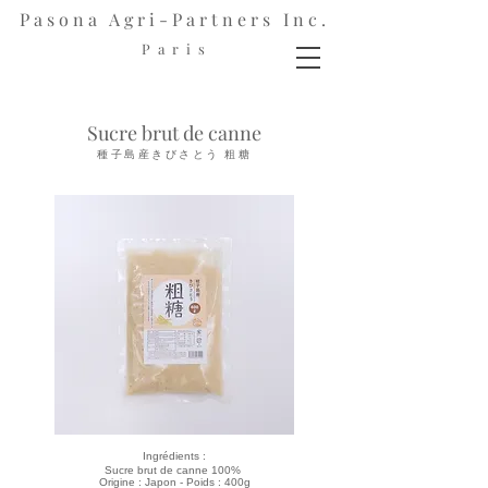
Pasona Agri-Partners Inc.
P a r i s
Sucre brut de canne
種子島産きびさとう 粗糖
Ingrédients :
Sucre brut de canne 100%
Origine : Japon - Poids : 400g