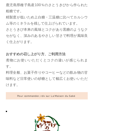
鹿児島県種子島産100％のさとうきびから作られた
粗糖です。
精製度が低いため上白糖・三温糖に比べてカルシウ
ム等のミネラルを残して仕上げられています。
さとうきび本来の風味とコクがあり黒糖のようなク
セがなく、深みのあるやさしい甘さで料理が風味良
く仕上がります。
おすすめの召し上がり方、ご利用方法
煮物にお使いいただくとコクの違いが感じられま
す。
料理全般、お菓子作りやコーヒーなどの飲み物の甘
味料など日常使いの砂糖として幅広くお使いいただ
けます。
Pour commander, rdv sur La Maison du Saké