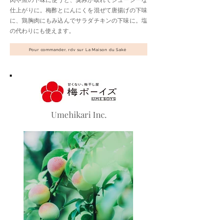
肉や魚の下味に使うと、臭みが取れてジューシーな
仕上がりに。梅酢とにんにくを混ぜて唐揚げの下味
に、鶏胸肉にもみ込んでサラダチキンの下味に。塩
の代わりにも使えます。
Pour commander, rdv sur La Maison du Saké
Umehikari Inc.