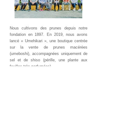
Nous cultivons des prunes depuis notre
fondation en 1897. En 2019, nous avons
lancé « Umehikari », une boutique centrée
sur la vente de prunes macérées
(umeboshi), accompagnées uniquement de
sel et de shiso (pérille, une plante aux
feuilles très parfumées).
Nous souhaitons proposer des prunes
macérées au goût d’antan, bien acides, qui
ont disparu des rayons de nos
supermarchés. Aujourd’hui les prunes sont
pratiquement toutes macérées dans un
liquide, et les prunes macérées de façon
traditionnelle sont devenues quasiment
introuvables. Faire redécouvrir des prunes
macérées qui conservent le goût original de
la prune est tout aussi important pour la