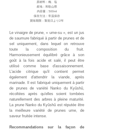
原材料：梅、塩
産地：和歌山県
​内容量：
500ml
保存方法：常温保存
賞味期限：製造日より2年
Le vinaigre de prune, « ume-su », est un jus
de saumure fabriqué à partir de prunes et de
sel uniquement, dans lequel on retrouve
toute la composition du fruit.
Harmonieusement équilibré grâce à son
goût à la fois acide et salé, il peut être
utilisé comme base d'assaisonnement.
L'acide citrique qu'il contient permet
également d'attendrir la viande, après
marinade. Il est fabriqué uniquement à partir
de prunes de variété Nanko du Kyûshû,
récoltées après qu'elles soient tombées
naturellement des arbres à pleine maturité.
La prune Nanko du Kyûshû est réputée être
la meilleure variété de prunes ume, de
saveur fruitée intense.
Recommandations sur la façon de